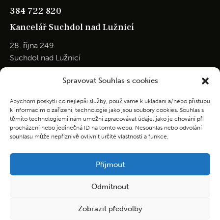
384 722 820
Kancelář Suchdol nad Lužnicí
28. října 249
Suchdol nad Lužnicí
Po – Pá: 8:00 – 12:00
Spravovat Souhlas s cookies
So – Ne: zavřeno
Abychom poskytli co nejlepší služby, používáme k ukládání a/nebo přístupu
384 385 251
k informacím o zařízení, technologie jako jsou soubory cookies. Souhlas s
Kontakt
těmito technologiemi nám umožní zpracovávat údaje, jako je chování při
procházení nebo jedinečná ID na tomto webu. Nesouhlas nebo odvolání
souhlasu může nepříznivě ovlivnit určité vlastnosti a funkce.
NONSTOP SLUŽBA:
Jiří Beníšek / František Beníšek
Příjmout
601 355 633
pstrebon@seznam.cz
Odmítnout
Informace o zpracování osobních údajů
Zobrazit předvolby