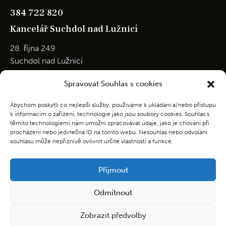
384 722 820
Kancelář Suchdol nad Lužnicí
28. října 249
Suchdol nad Lužnicí
Po – Pá: 8:00 – 12:00
Spravovat Souhlas s cookies
So – Ne: zavřeno
Abychom poskytli co nejlepší služby, používáme k ukládání a/nebo přístupu
384 385 251
k informacím o zařízení, technologie jako jsou soubory cookies. Souhlas s
Kontakt
těmito technologiemi nám umožní zpracovávat údaje, jako je chování při
procházení nebo jedinečná ID na tomto webu. Nesouhlas nebo odvolání
souhlasu může nepříznivě ovlivnit určité vlastnosti a funkce.
NONSTOP SLUŽBA:
Jiří Beníšek / František Beníšek
Příjmout
601 355 633
pstrebon@seznam.cz
Odmítnout
Informace o zpracování osobních údajů
Zobrazit předvolby